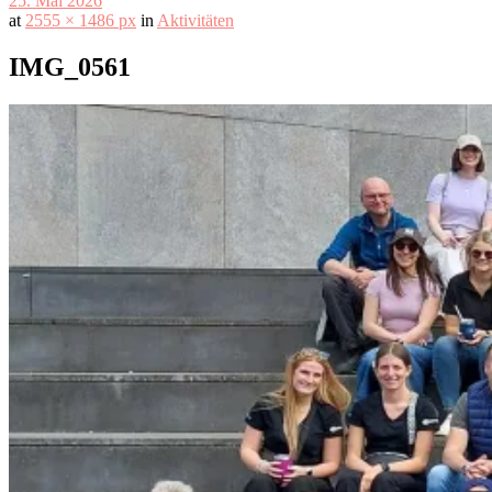
25. Mai 2026
at
2555 × 1486 px
in
Aktivitäten
IMG_0561