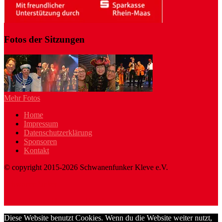
Fotos der Sitzungen
Mehr Fotos
Home
Impressum
Datenschutzerklärung
Sponsoren
Kontakt
© copyright 2015-2026 Schwanenfunker Kleve e.V.
Schwanenfunker
Wej funke met Humor en Freud'
Diese Website benutzt Cookies. Wenn du die Website weiter nutzt,