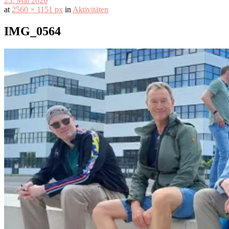
25. Mai 2026
at
2560 × 1151 px
in
Aktivitäten
IMG_0564