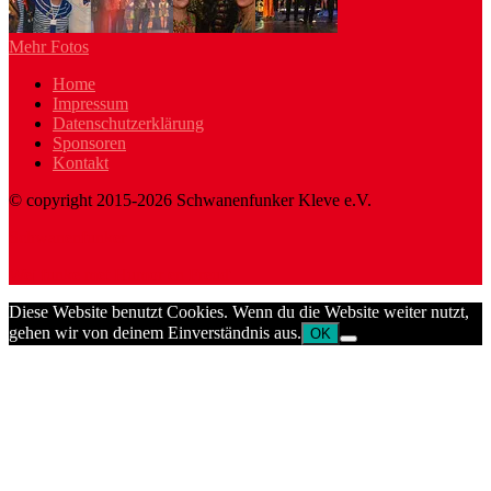
Mehr Fotos
Home
Impressum
Datenschutzerklärung
Sponsoren
Kontakt
© copyright 2015-2026 Schwanenfunker Kleve e.V.
Schwanenfunker
Wej funke met Humor en Freud'
Diese Website benutzt Cookies. Wenn du die Website weiter nutzt,
gehen wir von deinem Einverständnis aus.
OK